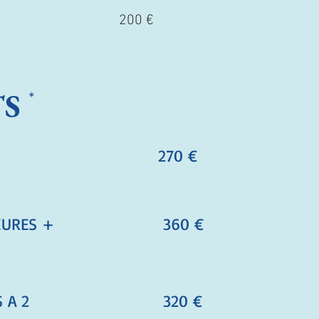
200 €
TS
*
270 €
EURES +
360 €
 A 2
320 €